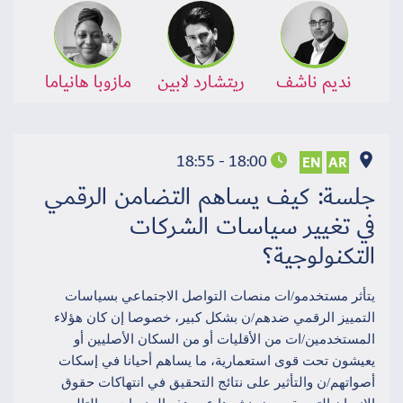
نديم ناشف
ريتشارد لابين
مازوبا هانياما
18:00 - 18:55
EN
AR
جلسة: كيف يساهم التضامن الرقمي
في تغيير سياسات الشركات
التكنولوجية؟
يتأثر مستخدمو/ات منصات التواصل الاجتماعي بسياسات
التمييز الرقمي ضدهم/ن بشكل كبير، خصوصا إن كان هؤلاء
المستخدمين/ات من الأقليات أو من السكان الأصليين أو
يعيشون تحت قوى استعمارية، ما يساهم أحيانا في إسكات
أصواتهم/ن والتأثير على نتائج التحقيق في انتهاكات حقوق