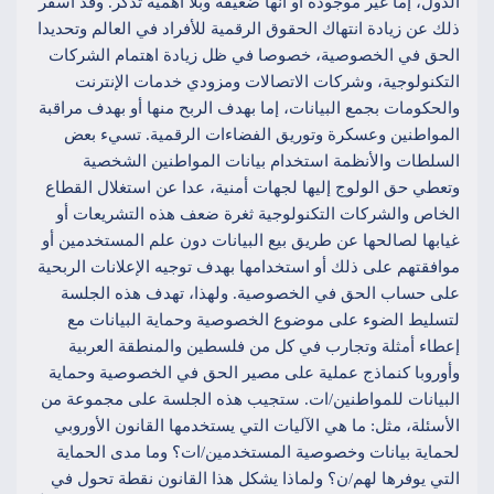
الدول، إما غير موجودة أو أنها ضعيفة وبلا أهمية تذكر. وقد أسفر
ذلك عن زيادة انتهاك الحقوق الرقمية للأفراد في العالم وتحديدا
الحق في الخصوصية، خصوصا في ظل زيادة اهتمام الشركات
التكنولوجية، وشركات الاتصالات ومزودي خدمات الإنترنت
والحكومات بجمع البيانات، إما بهدف الربح منها أو بهدف مراقبة
المواطنين وعسكرة وتوريق الفضاءات الرقمية. تسيء بعض
السلطات والأنظمة استخدام بيانات المواطنين الشخصية
وتعطي حق الولوج إليها لجهات أمنية، عدا عن استغلال القطاع
الخاص والشركات التكنولوجية ثغرة ضعف هذه التشريعات أو
غيابها لصالحها عن طريق بيع البيانات دون علم المستخدمين أو
موافقتهم على ذلك أو استخدامها بهدف توجيه الإعلانات الربحية
على حساب الحق في الخصوصية. ولهذا، تهدف هذه الجلسة
لتسليط الضوء على موضوع الخصوصية وحماية البيانات مع
إعطاء أمثلة وتجارب في كل من فلسطين والمنطقة العربية
وأوروبا كنماذج عملية على مصير الحق في الخصوصية وحماية
البيانات للمواطنين/ات. ستجيب هذه الجلسة على مجموعة من
الأسئلة، مثل: ما هي الآليات التي يستخدمها القانون الأوروبي
لحماية بيانات وخصوصية المستخدمين/ات؟ وما مدى الحماية
التي يوفرها لهم/ن؟ ولماذا يشكل هذا القانون نقطة تحول في