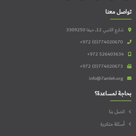
تواصل معنا
شارع اللنبي 12, حيفا 3309250
+972 (0)774020670
+972 526403634
+972 (0)774020673
info@7amleh.org
بحاجة لمساعدة؟
اتصل بنا
أسئلة متكررة