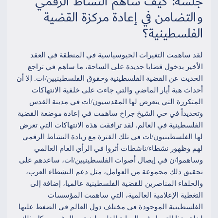
جلسة: كيف ساهم النشاط الرقمي
والتضامن في إعادة مركزة القضية
الفلسطينية؟
لقد ساهمت التغيرات الجيوسياسية في المنطقة في العقد
الأخير بدخول قضايا جديدة على الساحة، ما ساهم في تراجع
الحديث عن القضية الفلسطينية وحقوق الفلسطينيين/ات. إلا أن
أحداث هبة أيار الماضي والتي جاءت على خلفية الانتهاكات
المتكررة التي يتعرض لها المقدسيون/ات في مدينة القدس
وتحديداً في حي الشيخ جراح ساهمت في إعادة موضعة القضية
الفلسطينية في العالم. لقد ترافقت هذه الانتهاكات التي تعرض
لها الفلسطينيون/ات في تلك الفترة مع زيادة النشاط الرقمي
لهم وظهور نشطاء/ناشطات أثروا في الرأي العام العالمي
وساهموا/ن في إيصال أصوات الفلسطينيين/ات، ساعدهم على
تحقيق ذلك مجموعة من العوامل، مثل دعم النشطاء العرب،
والحلفاء المناصرين للقضية الفلسطينية عالميا، إضافة إلى
التغطية الإعلامية العالمية، التي ساهمت المؤسسات
الفلسطينية الموجودة في مختلف دول العالم في الضغط عليها