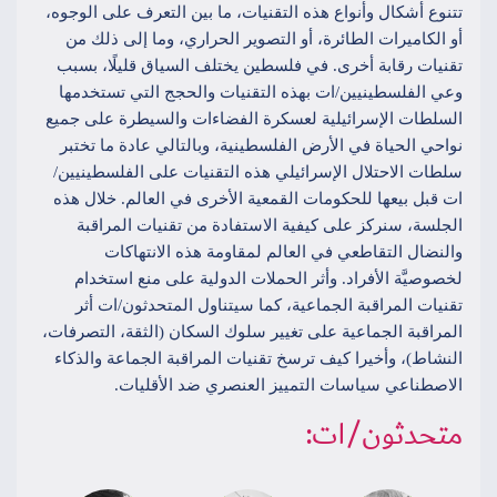
تتنوع أشكال وأنواع هذه التقنيات، ما بين التعرف على الوجوه،
أو الكاميرات الطائرة، أو التصوير الحراري، وما إلى ذلك من
تقنيات رقابة أخرى. في فلسطين يختلف السياق قليلًا، بسبب
وعي الفلسطينيين/ات بهذه التقنيات والحجج التي تستخدمها
السلطات الإسرائيلية لعسكرة الفضاءات والسيطرة على جميع
نواحي الحياة في الأرض الفلسطينية، وبالتالي عادة ما تختبر
سلطات الاحتلال الإسرائيلي هذه التقنيات على الفلسطينيين/
ات قبل بيعها للحكومات القمعية الأخرى في العالم. خلال هذه
الجلسة، سنركز على كيفية الاستفادة من تقنيات المراقبة
والنضال التقاطعي في العالم لمقاومة هذه الانتهاكات
لخصوصيَّة الأفراد. وأثر الحملات الدولية على منع استخدام
تقنيات المراقبة الجماعية، كما سيتناول المتحدثون/ات أثر
المراقبة الجماعية على تغيير سلوك السكان (الثقة، التصرفات،
النشاط)، وأخيرا كيف ترسخ تقنيات المراقبة الجماعة والذكاء
الاصطناعي سياسات التمييز العنصري ضد الأقليات.
متحدثون/ات: