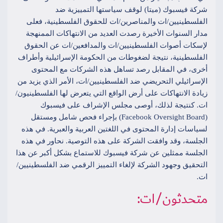
شركة فيسبوك (ميتا) لوقف سياستها التمييزية ضد
الفلسطينيين/ات والمناصرين/ات للحقوق الفلسطينية، فعلى
مدار السنوات الأخيرة رصدت العديد من الانتهاكات الممنهجة
لإسكات أصوات الفلسطينيين/ات والمدافعين/ات عن الحقوق
الفلسطينية، نتيجة لضغوطات من الحكومة الإسرائيلية وأطراف
أخرى، في المقابل رصد تساهل هذه الشركات مع المحتوى
الإسرائيلي التحريضي ضد الفلسطينيين/ات، الأمر الذي يزيد من
زيادة الانتهاكات على أرض الواقع التي يتعرض لها الفلسطينيون/
ات. كنتيجة لذلك، أوصى مجلس الإشراف على فيسبوك
(Facebook Oversight Board) بإجراء فحص شامل ومستقل
لسياسات إدارة المحتوى في اللغتين العربية والعبرية. في هذه
الجلسة، وقد وافقت الشركة على هذه التوصية. نحاور في هذه
الجلسة ممثلين عن شركة فيسبوك للاستماع بشكل أكبر عن هذا
التحقيق وجهود الشركة لإلغاء التمييز الرقمي ضد الفلسطينيين/
ات.
متحدثون/ات: