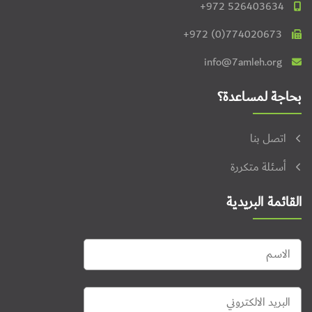
+972 526403634
+972 (0)774020673
info@7amleh.org
بحاجة لمساعدة؟
اتصل بنا
أسئلة متكررة
القائمة البريدية