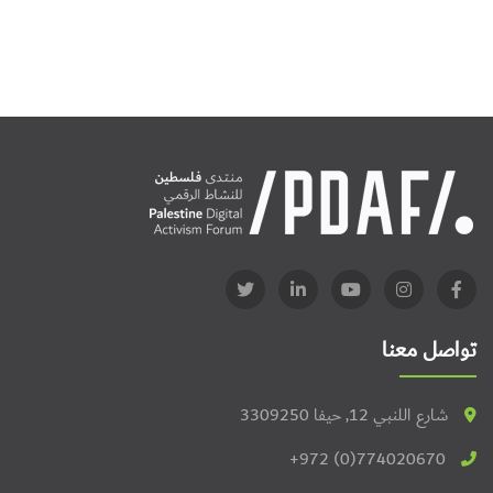
تواصل معنا
شارع اللنبي 12, حيفا 3309250
+972 (0)774020670