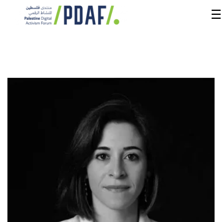
☰
الرئيسية
فعاليات
المنتدى
من
نحن
مدربون
ومتحدثون
سنوات
سابقة