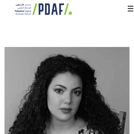
☰
الرئيسية
فعاليات
المنتدى
من
نحن
مدربون
ومتحدثون
سنوات
سابقة