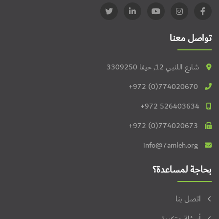
تواصل معنا
شارع اللنبي 12, حيفا 3309250
+972 (0)774020670
+972 526403634
+972 (0)774020673
info@7amleh.org
بحاجة لمساعدة؟
اتصل بنا