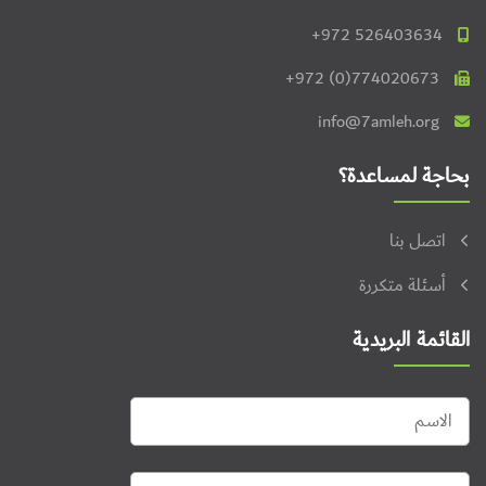
+972 526403634
+972 (0)774020673
info@7amleh.org
بحاجة لمساعدة؟
اتصل بنا
أسئلة متكررة
القائمة البريدية