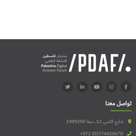
تواصل معنا
شارع اللنبي 12, حيفا 3309250
+972 (0)774020670