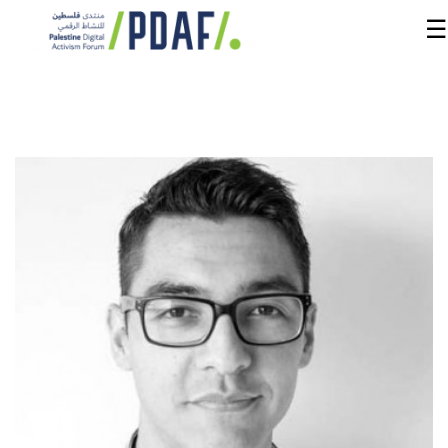
☰
الرئيسية
فعاليات
المنتدى
من
نحن
مدربون
ومتحدثون
سنوات
سابقة