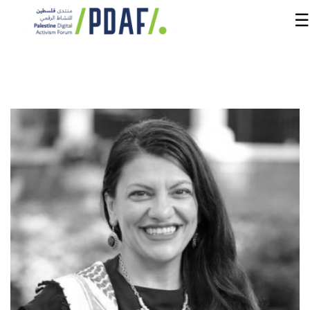
☰
الرئيسية
فعاليات
المنتدى
من
نحن
مدربون
ومتحدثون
سنوات
سابقة