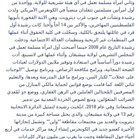
وثاني امرأة مسلمة تعمل في أي هيئة تشريعية للولاية، وواحدة من
أول امرأتين مسلمتين تتقلدان منصباً في الكونغرس الأمريكي. ولدت
رشيدة ونشأت في جنوب غرب ديترويت، وهي الابنة الفخورة بأبويها
الفلسطينيين المهاجرين، والأكبر بين 14 أخاً وأُختا. كانت رشيدة أول
فرد في عائلتها يلتحق بالكلية، وسجّلت في كلية الحقوق أثناء عملها
في المنظمات غير الربحية ومنظمات العدالة الاجتماعية. ودخلت
رشيدة التاريخ عام 2008 حينما أصبحت أول امرأة مسلمة تعمل في
المجلس التشريعي لولاية ميشيغان. وأثناء عملها في لانسينغ، أدت
رشيدة دوراً أساسياً في استعادة وتوفير ملايين الدولارات لعيادات
الصحة المجانية، وبرامج مكافحة الرصاص، وبرنامج توصيل “”الوجبات
على عجلات”” لكبار السن، وبرامج ما قبل المدرسة وبعدها، والتعليم
ثنائي اللغة. كما قامت بوضع قوانين لحماية مالكي المنازل من
المصرفيين المُحتالين العاملين في الرهن العقاري، ووضع حدٍ لمُعدي
الضرائب المتغوّلين، ومنع لصوص الخردة المعدنية من تدمير
مجتمعاتنا. وفي عام 2018، انتُخبت رشيدة لتمثيل الدائرة الانتخابية
رقم 13 في ولاية ميشيغان، والذي يحتل مساحة كبيرة من مدينة
ديترويت والعديد من مجتمعات مقاطعة “”واين””. وتشمل إنجازاتها
الأخيرة كعضو جديد في الكونجرس إنشاء أربعة مراكز خدمات في أربع
أحياء حول المقاطعة وجنت ما يقرب من مليون دولار كإيرادات