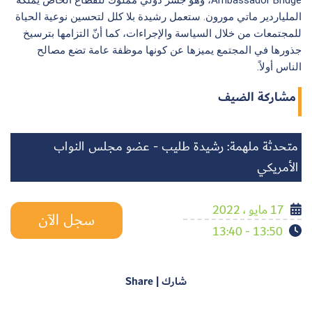
Ambassador Bridge، وهو جسر دولي مملوك للقطاع الخاص يملكه
الملياردير ماتي مورون. ستعمل رشيدة بلا كلل لتحسين نوعية الحياة
للمجتمعات من خلال السياسة والإجراءات، كما أنّ التزامها بترسيخ
جذورها في المجتمع يميزها عن كونها موظفة عامة تضع مصالح
الناس أولاً.
مشاركة الضيف
متحدثة ملهمة: رشيدة طليب - عضو مجلس النواب
الأمريكي
17 مايو ، 2022
سجل الآن
13:50 - 13:40
شارك | Share