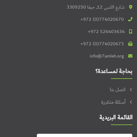
شارع اللنبي 12, حيفا 3309250
+972 (0)774020670
+972 526403634
+972 (0)774020673
info@7amleh.org
بحاجة لمساعدة؟
اتصل بنا
أسئلة متكررة
القائمة البريدية