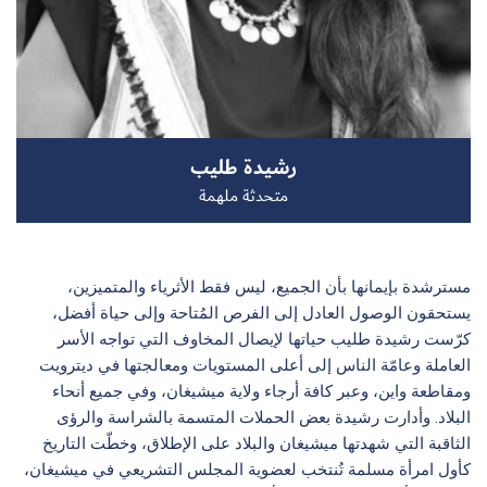
سجل الآن
رشيدة طليب
EN
متحدثة ملهمة
مسترشدة بإيمانها بأن الجميع، ليس فقط الأثرياء والمتميزين،
يستحقون الوصول العادل إلى الفرص المُتاحة وإلى حياة أفضل،
كرّست رشيدة طليب حياتها لإيصال المخاوف التي تواجه الأسر
العاملة وعامّة الناس إلى أعلى المستويات ومعالجتها في ديترويت
ومقاطعة واين، وعبر كافة أرجاء ولاية ميشيغان، وفي جميع أنحاء
البلاد. وأدارت رشيدة بعض الحملات المتسمة بالشراسة والرؤى
الثاقبة التي شهدتها ميشيغان والبلاد على الإطلاق، وخطّت التاريخ
كأول امرأة مسلمة تُنتخب لعضوية المجلس التشريعي في ميشيغان،