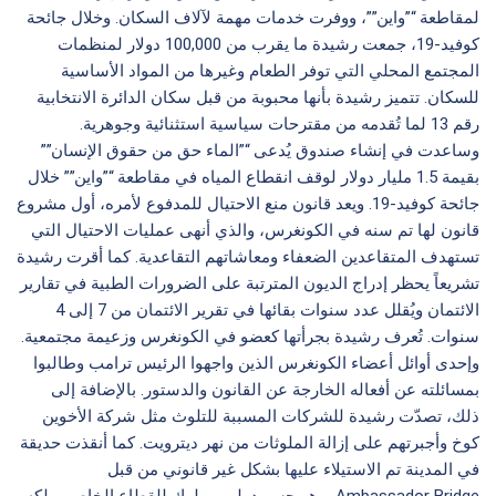
لمقاطعة “”واين””، ووفرت خدمات مهمة لآلاف السكان. وخلال جائحة
كوفيد-19، جمعت رشيدة ما يقرب من 100,000 دولار لمنظمات
المجتمع المحلي التي توفر الطعام وغيرها من المواد الأساسية
للسكان. تتميز رشيدة بأنها محبوبة من قبل سكان الدائرة الانتخابية
رقم 13 لما تُقدمه من مقترحات سياسية استثنائية وجوهرية.
وساعدت في إنشاء صندوق يُدعى “”الماء حق من حقوق الإنسان””
بقيمة 1.5 مليار دولار لوقف انقطاع المياه في مقاطعة “”واين”” خلال
جائحة كوفيد-19. ويعد قانون منع الاحتيال للمدفوع لأمره، أول مشروع
قانون لها تم سنه في الكونغرس، والذي أنهى عمليات الاحتيال التي
تستهدف المتقاعدين الضعفاء ومعاشاتهم التقاعدية. كما أقرت رشيدة
تشريعاً يحظر إدراج الديون المترتبة على الضرورات الطبية في تقارير
الائتمان ويُقلل عدد سنوات بقائها في تقرير الائتمان من 7 إلى 4
سنوات. تُعرف رشيدة بجرأتها كعضو في الكونغرس وزعيمة مجتمعية.
وإحدى أوائل أعضاء الكونغرس الذين واجهوا الرئيس ترامب وطالبوا
بمسائلته عن أفعاله الخارجة عن القانون والدستور. بالإضافة إلى
ذلك، تصدّت رشيدة للشركات المسببة للتلوث مثل شركة الأخوين
كوخ وأجبرتهم على إزالة الملوثات من نهر ديترويت. كما أنقذت حديقة
في المدينة تم الاستيلاء عليها بشكل غير قانوني من قبل