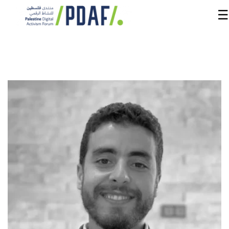
☰
الرئيسية
فعاليات
المنتدى
من
نحن
مدربون
ومتحدثون
سنوات
سابقة