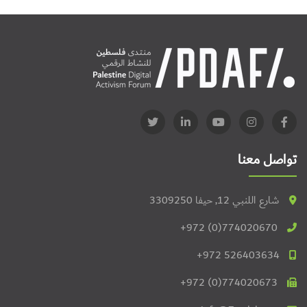
تواصل معنا
شارع اللنبي 12, حيفا 3309250
+972 (0)774020670
+972 526403634
+972 (0)774020673