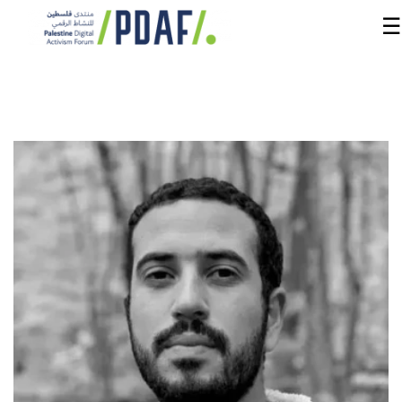
☰
الرئيسية
فعاليات
المنتدى
من
نحن
مدربون
ومتحدثون
سنوات
سابقة