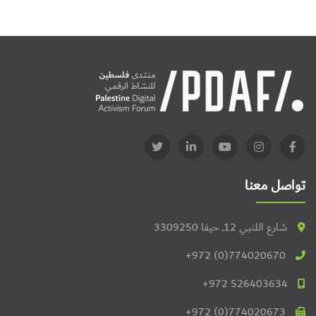
تواصل معنا
شارع اللنبي 12, حيفا 3309250
+972 (0)774020670
+972 526403634
+972 (0)774020673