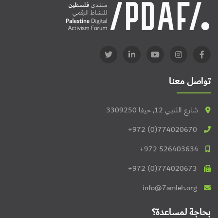
تواصل معنا
شارع اللنبي 12, حيفا 3309250
+972 (0)774020670
+972 526403634
+972 (0)774020673
info@7amleh.org
بحاجة لمساعدة؟