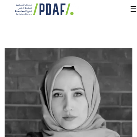
☰
الرئيسية
فعاليات
المنتدى
من
نحن
مدربون
ومتحدثون
سنوات
سابقة