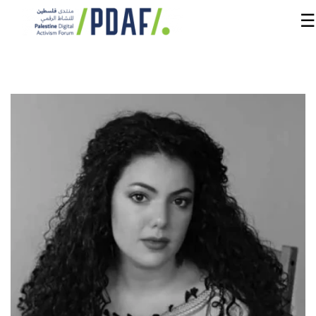
☰
الرئيسية
فعاليات
المنتدى
من
نحن
مدربون
ومتحدثون
سنوات
سابقة