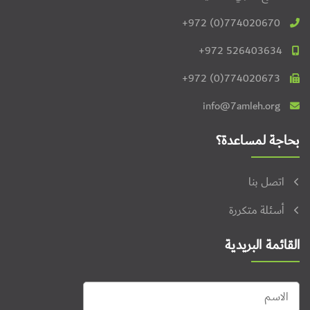
+972 (0)774020670
+972 526403634
+972 (0)774020673
info@7amleh.org
بحاجة لمساعدة؟
اتصل بنا
أسئلة متكررة
القائمة البريدية