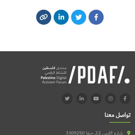
تواصل معنا
شارع اللنبي 12, حيفا 3309250