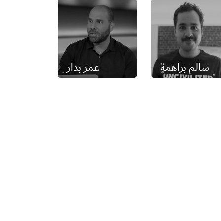
سالم براهمة
عمر بدار