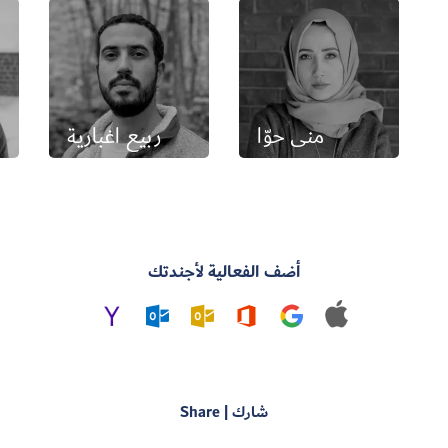
منى حوّا
ربيع اغبارية
أضف الفعالية لأجندتك
شارك | Share