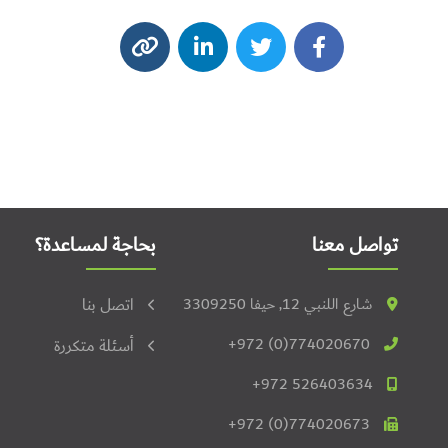
تواصل معنا
بحاجة لمساعدة؟
شارع اللنبي 12, حيفا 3309250
اتصل بنا
+972 (0)774020670
أسئلة متكررة
+972 526403634
+972 (0)774020673