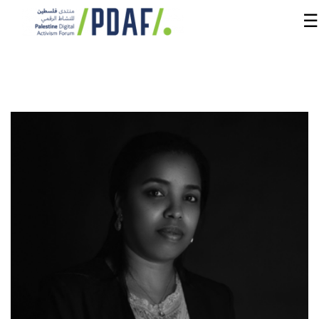
☰
الرئيسية
فعاليات
المنتدى
من
نحن
مدربون
ومتحدثون
سنوات
سابقة