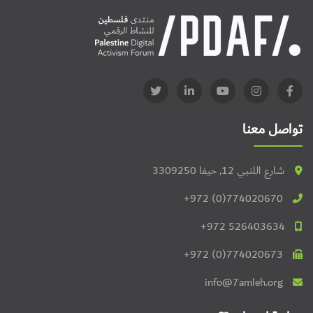
تواصل معنا
شارع اللنبي 12, حيفا 3309250
+972 (0)774020670
+972 526403634
+972 (0)774020673
info@7amleh.org