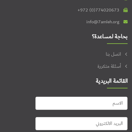
+972 (0)774020673
info@7amleh.org
بحاجة لمساعدة؟
اتصل بنا
أسئلة متكررة
القائمة البريدية