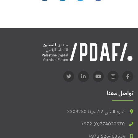
تواصل معنا
شارع اللنبي 12, حيفا 3309250
+972 (0)774020670
+972 526403634