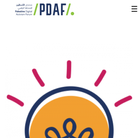
☰
الرئيسية
فعاليات
المنتدى
من
نحن
مدربون
ومتحدثون
سنوات
سابقة