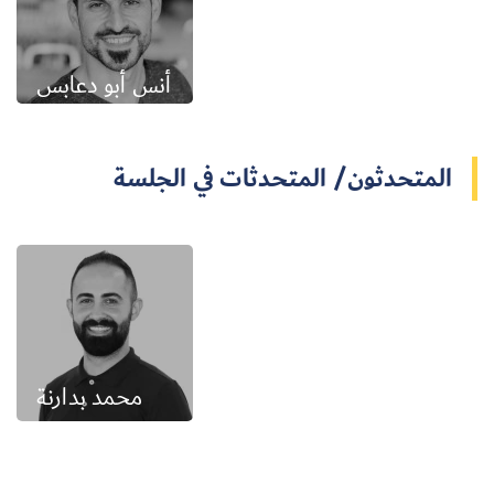
أنس أبو دعابس
المتحدثون/ المتحدثات في الجلسة
محمد بدارنة