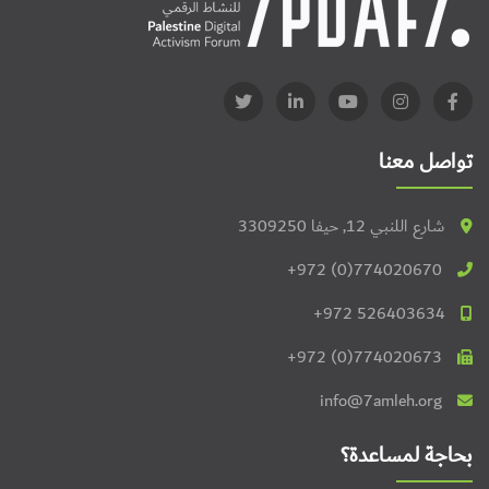
تواصل معنا
شارع اللنبي 12, حيفا 3309250
+972 (0)774020670
+972 526403634
+972 (0)774020673
info@7amleh.org
بحاجة لمساعدة؟