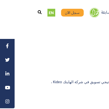
ابقة
سجل الآن
EN
مقدم البودكاست التقني “صوت التك”، محاضر أكاديمي، استراتيجي تسويق في شركة الهايتك Kideo ،