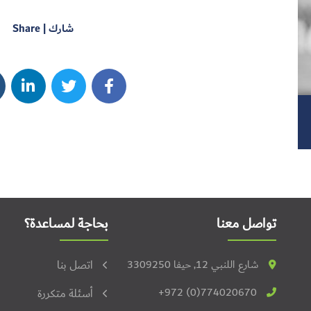
شارك | Share
تواصل معنا
بحاجة لمساعدة؟
شارع اللنبي 12, حيفا 3309250
اتصل بنا
+972 (0)774020670
أسئلة متكررة