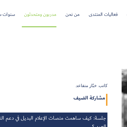
فعاليات المنتدى
من نحن
مدربون ومتحدثون
سنوات س
كاتب. خبّاز متقاعد.
مشاركة الضيف
جلسة: كيف ساهمت منصات الإعلام البديل في دعم النش
العربي؟