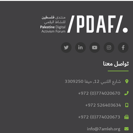
تواصل معنا
شارع اللنبي 12, حيفا 3309250
+972 (0)774020670
+972 526403634
+972 (0)774020673
info@7amleh.org