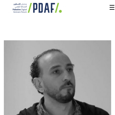
☰
الرئيسية
فعاليات
المنتدى
من
نحن
مدربون
ومتحدثون
سنوات
سابقة