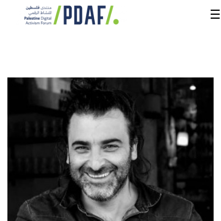
☰
الرئيسية
فعاليات
المنتدى
من
نحن
مدربون
ومتحدثون
سنوات
سابقة