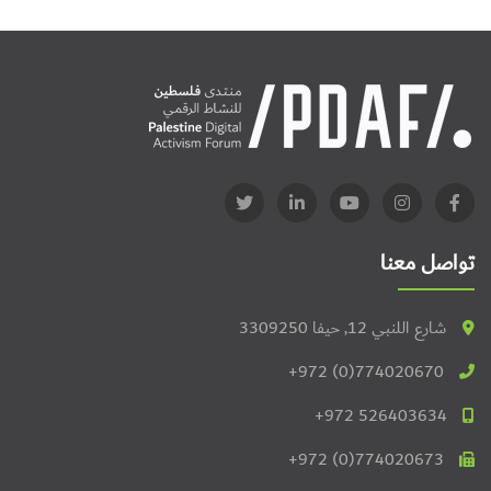
تواصل معنا
شارع اللنبي 12, حيفا 3309250
+972 (0)774020670
+972 526403634
+972 (0)774020673