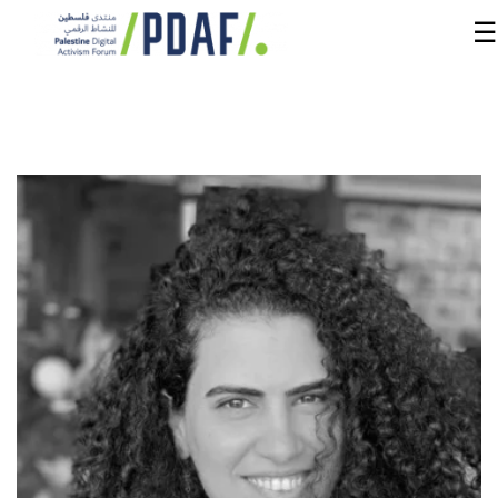
☰
الرئيسية
فعاليات
المنتدى
من
نحن
مدربون
ومتحدثون
سنوات
سابقة