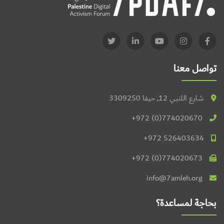
تواصل معنا
شارع اللنبي 12, حيفا 3309250
+972 (0)774020670
+972 526403634
+972 (0)774020673
info@7amleh.org
بحاجة لمساعدة؟