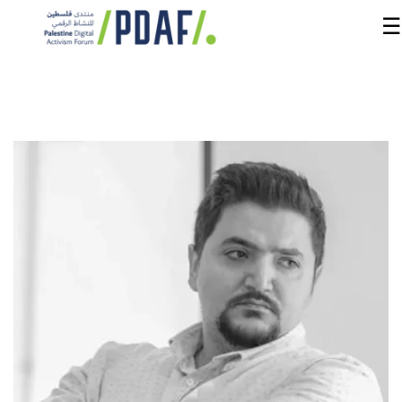
☰
الرئيسية
فعاليات
المنتدى
من
نحن
مدربون
ومتحدثون
سنوات
سابقة