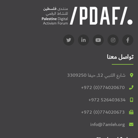
تواصل معنا
شارع اللنبي 12, حيفا 3309250
+972 (0)774020670
+972 526403634
+972 (0)774020673
info@7amleh.org