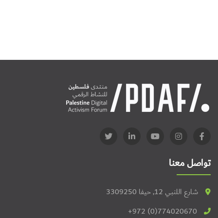
تواصل معنا
شارع اللنبي 12, حيفا 3309250
+972 (0)774020670