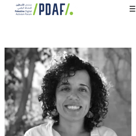
☰
الرئيسية
فعاليات
المنتدى
من
نحن
مدربون
ومتحدثون
سنوات
سابقة