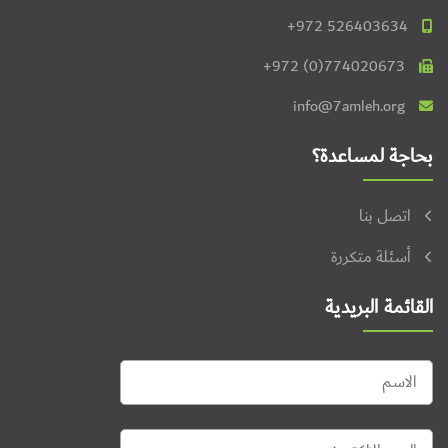
+972 526403634
+972 (0)774020673
info@7amleh.org
بحاجة لمساعدة؟
اتصل بنا
أسئلة متكررة
القائمة البريدية