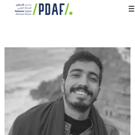
☰
الرئيسية
فعاليات
المنتدى
من
نحن
مدربون
ومتحدثون
سنوات
سابقة