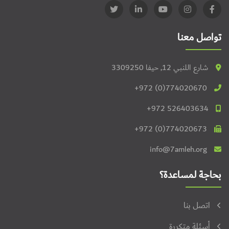
تواصل معنا
شارع اللنبي 12, حيفا 3309250
+972 (0)774020670
+972 526403634
+972 (0)774020673
info@7amleh.org
بحاجة لمساعدة؟
اتصل بنا
أسئلة متكررة