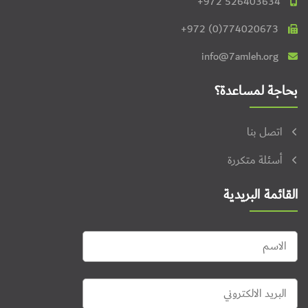
+972 526403634
+972 (0)774020673
info@7amleh.org
بحاجة لمساعدة؟
اتصل بنا
أسئلة متكررة
القائمة البريدية