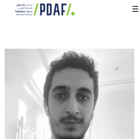
☰
الرئيسية
فعاليات
المنتدى
من
نحن
مدربون
ومتحدثون
سنوات
سابقة