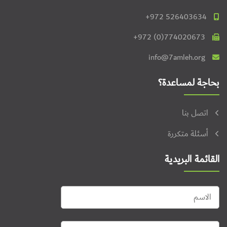
+972 526403634
+972 (0)774020673
info@7amleh.org
بحاجة لمساعدة؟
اتصل بنا
أسئلة متكررة
القائمة البريدية