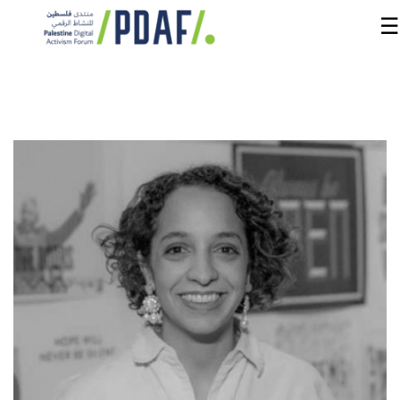
☰
الرئيسية
فعاليات
المنتدى
من
نحن
مدربون
ومتحدثون
سنوات
سابقة