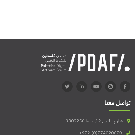
تواصل معنا
شارع اللنبي 12, حيفا 3309250
+972 (0)774020670