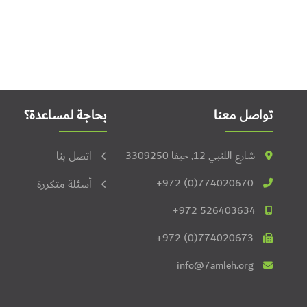
تواصل معنا
بحاجة لمساعدة؟
شارع اللنبي 12, حيفا 3309250
اتصل بنا
+972 (0)774020670
أسئلة متكررة
+972 526403634
+972 (0)774020673
info@7amleh.org