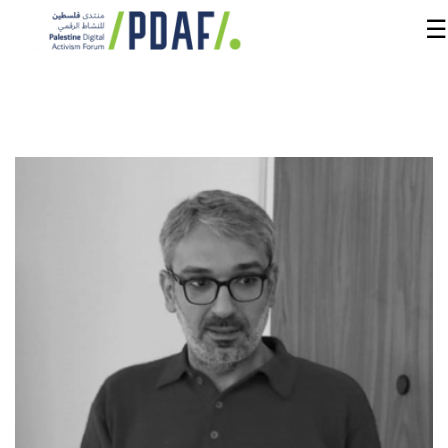
☰
الرئيسية
فعاليات
المنتدى
من
نحن
مدربون
ومتحدثون
سنوات
سابقة