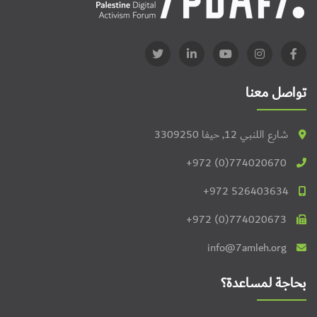
تواصل معنا
شارع اللنبي 12, حيفا 3309250
+972 (0)774020670
+972 526403634
+972 (0)774020673
info@7amleh.org
بحاجة لمساعدة؟