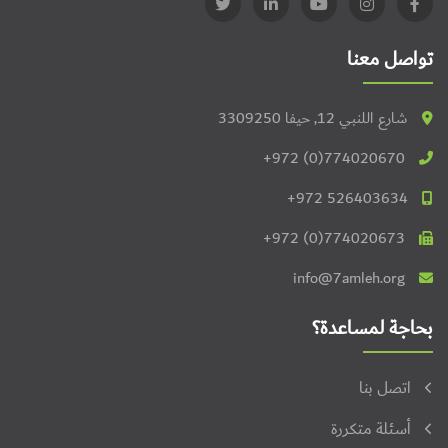
تواصل معنا
شارع اللنبي 12, حيفا 3309250
+972 (0)774020670
+972 526403634
+972 (0)774020673
info@7amleh.org
بحاجة لمساعدة؟
اتصل بنا
أسئلة متكررة