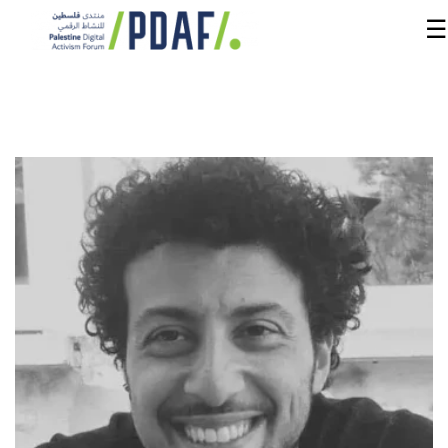
☰
الرئيسية
فعاليات
المنتدى
من
نحن
مدربون
ومتحدثون
سنوات
سابقة