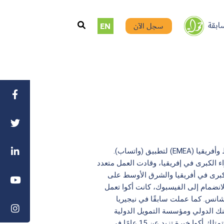
ابقة
سجل الآن
EN
أكوا جيكي هي مديرة السياسات العامة لأوروبا والشرق الأوسط وأفريقيا (EMEA) لتطبيق (واتساب).
الكبرى في إفريقيا، وقادت العمل متعدد
لكبرى في أفريقيا والشرق الأوسط على
شركة منذ أكثر من 6 سنوات. قبل الانضمام إلى الفيسبوك، كانت أكوا تعمل
شانس. كما عملت سابقًا في نيجيريا
لبنك الدولي ومؤسسة التمويل الدولية
ومحامية لمكافحة الفساد في الوكالة الأمريكية للتنمية الدولية. تمتلك أكوا خبرة تزيد عن 15 عامًا في