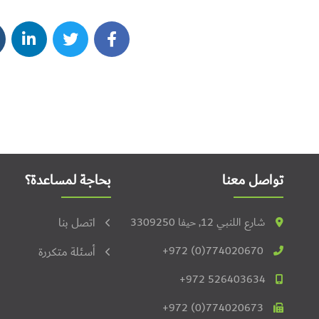
تواصل معنا
بحاجة لمساعدة؟
شارع اللنبي 12, حيفا 3309250
اتصل بنا
+972 (0)774020670
أسئلة متكررة
+972 526403634
+972 (0)774020673