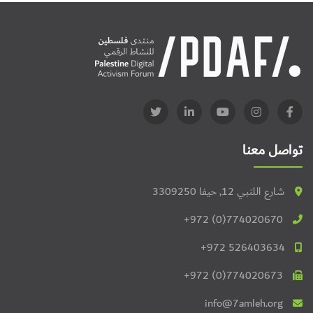
تواصل معنا
شارع اللنبي 12, حيفا 3309250
+972 (0)774020670
+972 526403634
+972 (0)774020673
info@7amleh.org