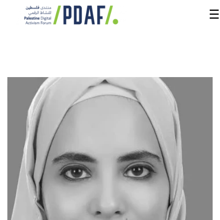
☰
الرئيسية
فعاليات
المنتدى
من
نحن
مدربون
ومتحدثون
سنوات
سابقة