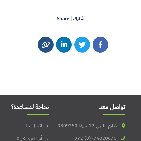
شارك | Share
تواصل معنا
بحاجة لمساعدة؟
شارع اللنبي 12, حيفا 3309250
اتصل بنا
+972 (0)774020670
أسئلة متكررة