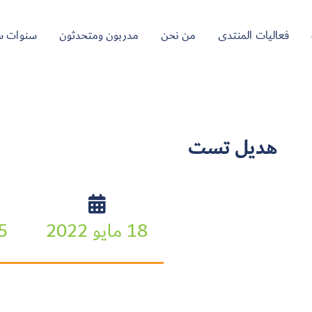
فعاليات المنتدى
من نحن
مدربون ومتحدثون
سنوات س
هديل تست
18 مايو 2022
:29