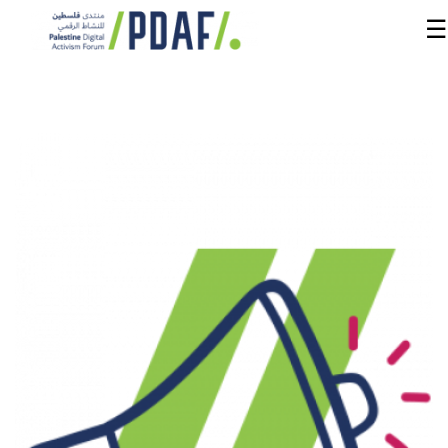
☰
الرئيسية
فعاليات
المنتدى
من
نحن
مدربون
ومتحدثون
سنوات
سابقة