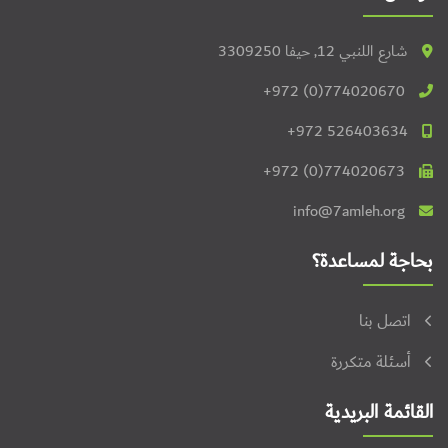
شارع اللنبي 12, حيفا 3309250
+972 (0)774020670
+972 526403634
+972 (0)774020673
info@7amleh.org
بحاجة لمساعدة؟
اتصل بنا
أسئلة متكررة
القائمة البريدية