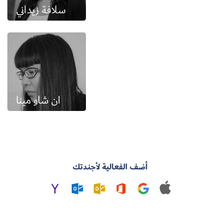
سلافة زيداني
ان شاو مينا
أضف الفعالية لأجندتك