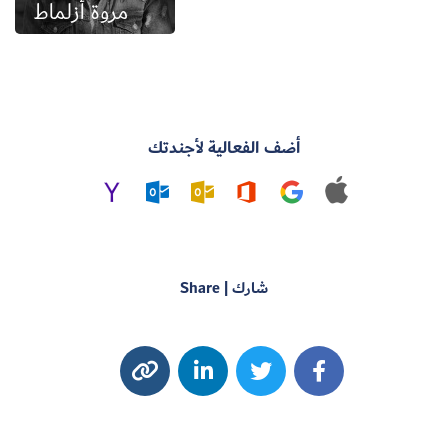
مروة أزلماط
أضف الفعالية لأجندتك
شارك | Share