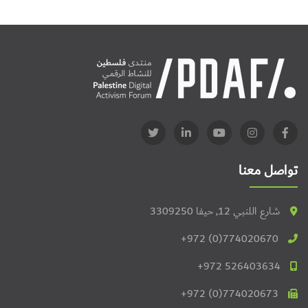
تواصل معنا
شارع اللنبي 12, حيفا 3309250
+972 (0)774020670
+972 526403634
+972 (0)774020673