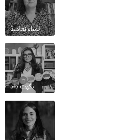
لمياء نعامنة
نگھت داد