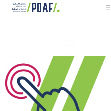
☰
الرئيسية
فعاليات
المنتدى
من
نحن
مدربون
ومتحدثون
سنوات
سابقة