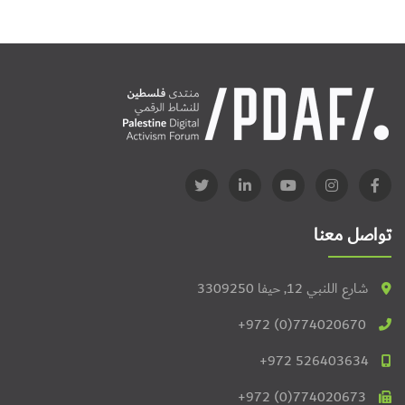
تواصل معنا
شارع اللنبي 12, حيفا 3309250
+972 (0)774020670
+972 526403634
+972 (0)774020673