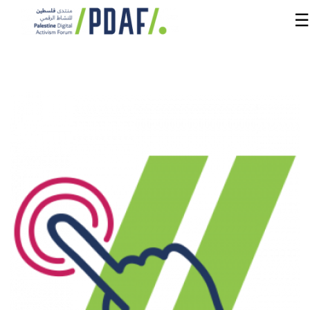
☰
الرئيسية
فعاليات
المنتدى
من
نحن
مدربون
ومتحدثون
سنوات
سابقة