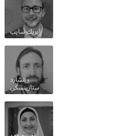
إيريك سايب
ريتشارد
ستازينسكي
لمى محمد