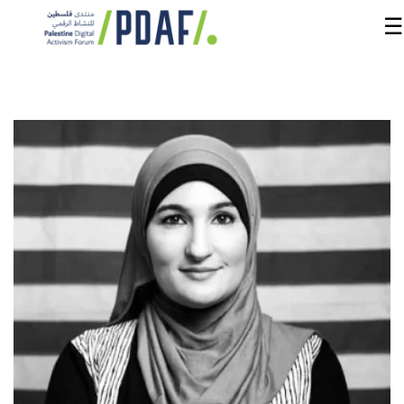
☰
الرئيسية
فعاليات
المنتدى
من
نحن
مدربون
ومتحدثون
سنوات
سابقة