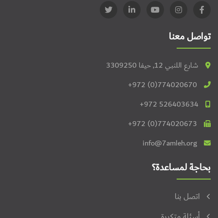
تواصل معنا
شارع اللنبي 12, حيفا 3309250
+972 (0)774020670
+972 526403634
+972 (0)774020673
info@7amleh.org
بحاجة لمساعدة؟
اتصل بنا
أسئلة متكررة