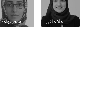
هلا ملقي
سحر بولوط