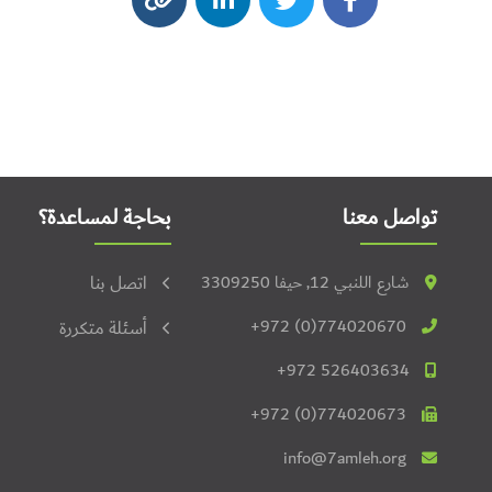
تواصل معنا
بحاجة لمساعدة؟
شارع اللنبي 12, حيفا 3309250
اتصل بنا
+972 (0)774020670
أسئلة متكررة
+972 526403634
+972 (0)774020673
info@7amleh.org